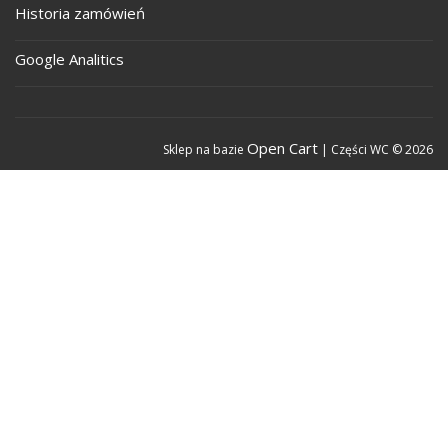
Historia zamówień
Google Analitics
Open Cart
Sklep na bazie
| Części WC © 2026