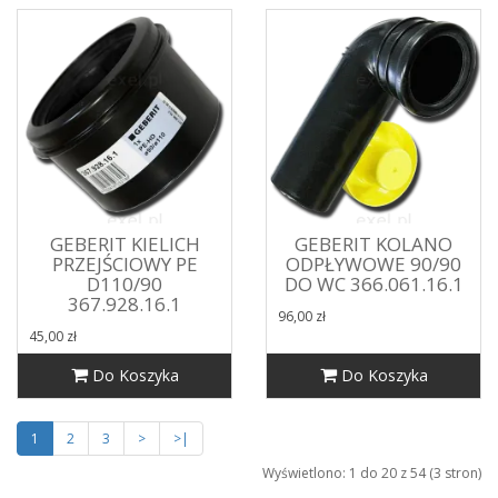
GEBERIT KIELICH
GEBERIT KOLANO
PRZEJŚCIOWY PE
ODPŁYWOWE 90/90
D110/90
DO WC 366.061.16.1
367.928.16.1
96,00 zł
45,00 zł
Do Koszyka
Do Koszyka
1
2
3
>
>|
Wyświetlono: 1 do 20 z 54 (3 stron)