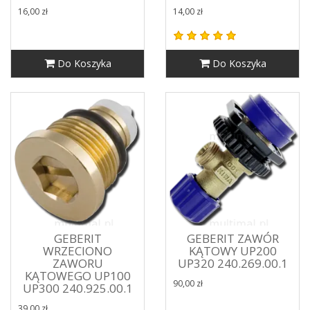
16,00 zł
14,00 zł
Do Koszyka
Do Koszyka
GEBERIT
GEBERIT ZAWÓR
WRZECIONO
KĄTOWY UP200
ZAWORU
UP320 240.269.00.1
KĄTOWEGO UP100
90,00 zł
UP300 240.925.00.1
39,00 zł