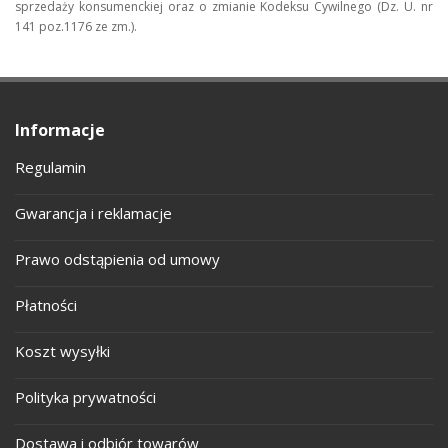
sprzedaży konsumenckiej oraz o zmianie Kodeksu Cywilnego (Dz. U. nr
141 poz.1176 ze zm.).
Informacje
Regulamin
Gwarancja i reklamacje
Prawo odstąpienia od umowy
Płatności
Koszt wysyłki
Polityka prywatności
Dostawa i odbiór towarów