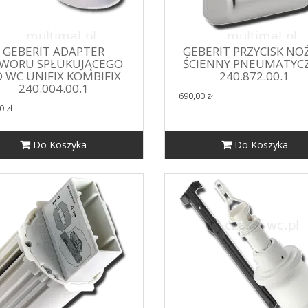
GEBERIT ADAPTER
GEBERIT PRZYCISK NO
WORU SPŁUKUJĄCEGO
ŚCIENNY PNEUMATYC
 WC UNIFIX KOMBIFIX
240.872.00.1
240.004.00.1
690,00 zł
0 zł
Do Koszyka
Do Koszyka