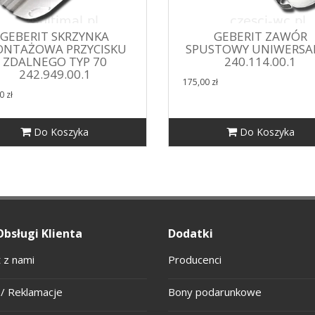
GEBERIT SKRZYNKA
GEBERIT ZAWÓR
NTAŻOWA PRZYCISKU
SPUSTOWY UNIWERSA
ZDALNEGO TYP 70
240.114.00.1
242.949.00.1
175,00 zł
0 zł
Do Koszyka
Do Koszyka
Obsługi Klienta
Dodatki
 z nami
Producenci
/ Reklamacje
Bony podarunkowe