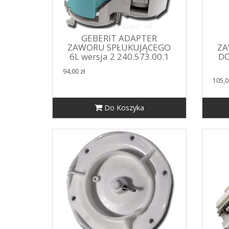
GEBERIT ADAPTER
ZAWORU SPŁUKUJĄCEGO
ZA
6L wersja 2 240.573.00.1
DO
94,00 zł
105,0
Do Koszyka