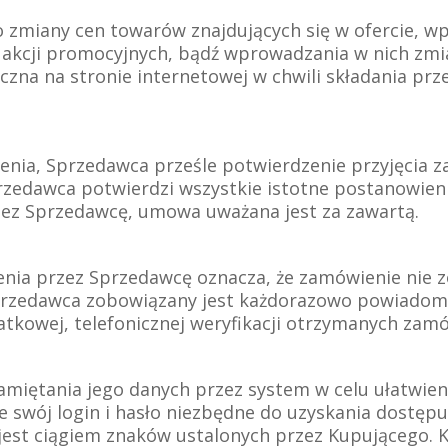
o zmiany cen towarów znajdujących się w ofercie, 
akcji promocyjnych, bądź wprowadzania w nich zmia
czna na stronie internetowej w chwili składania pr
enia, Sprzedawca prześle potwierdzenie przyjęcia 
rzedawca potwierdzi wszystkie istotne postanowien
zez Sprzedawcę, umowa uważana jest za zawartą.
nia przez Sprzedawcę oznacza, że zamówienie nie zo
przedawca zobowiązany jest każdorazowo powiadomi
tkowej, telefonicznej weryfikacji otrzymanych zam
pamiętania jego danych przez system w celu ułatwien
 swój login i hasło niezbędne do uzyskania dostęp
o jest ciągiem znaków ustalonych przez Kupującego