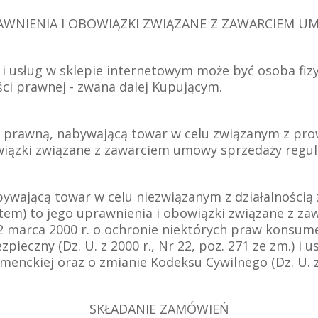
AWNIENIA I OBOWIĄZKI ZWIĄZANE Z ZAWARCIEM U
i usług w sklepie internetowym może być osoba fiz
ci prawnej - zwana dalej Kupującym.
 lub prawną, nabywającą towar w celu związanym z p
wiązki związane z zawarciem umowy sprzedaży regulu
nabywającą towar w celu niezwiązanym z działalności
em) to jego uprawnienia i obowiązki związane z z
2 marca 2000 r. o ochronie niektórych praw konsum
eczny (Dz. U. z 2000 r., Nr 22, poz. 271 ze zm.) i us
nckiej oraz o zmianie Kodeksu Cywilnego (Dz. U. z 2
SKŁADANIE ZAMÓWIEŃ