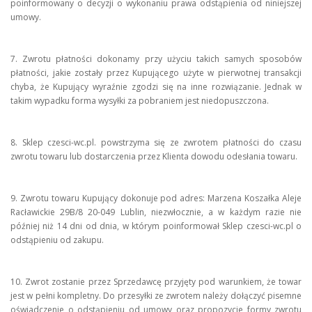
poinformowany o decyzji o wykonaniu prawa odstąpienia od niniejszej
umowy.
7. Zwrotu płatności dokonamy przy użyciu takich samych sposobów
płatności, jakie zostały przez Kupującego użyte w pierwotnej transakcji
chyba, że Kupujący wyraźnie zgodzi się na inne rozwiązanie. Jednak w
takim wypadku forma wysyłki za pobraniem jest niedopuszczona.
8. Sklep czesci-wc.pl. powstrzyma się ze zwrotem płatności do czasu
zwrotu towaru lub dostarczenia przez Klienta dowodu odesłania towaru.
9. Zwrotu towaru Kupujący dokonuje pod adres: Marzena Koszałka Aleje
Racławickie 29B/8 20-049 Lublin, niezwłocznie, a w każdym razie nie
później niż 14 dni od dnia, w którym poinformował Sklep czesci-wc.pl o
odstąpieniu od zakupu.
10. Zwrot zostanie przez Sprzedawcę przyjęty pod warunkiem, że towar
jest w pełni kompletny. Do przesyłki ze zwrotem należy dołączyć pisemne
oświadczenie o odstąpieniu od umowy oraz propozycje formy zwrotu