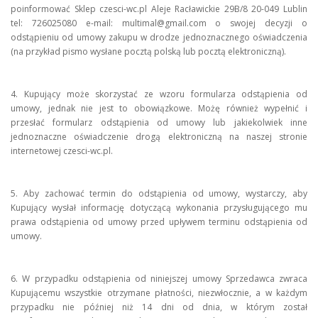
poinformować Sklep czesci-wc.pl Aleje Racławickie 29B/8 20-049 Lublin
tel: 726025080 e-mail: multimal@gmail.com o swojej decyzji o
odstąpieniu od umowy zakupu w drodze jednoznacznego oświadczenia
(na przykład pismo wysłane pocztą polską lub pocztą elektroniczną).
4. Kupujący może skorzystać ze wzoru formularza odstąpienia od
umowy, jednak nie jest to obowiązkowe. Możę również wypełnić i
przesłać formularz odstąpienia od umowy lub jakiekolwiek inne
jednoznaczne oświadczenie drogą elektroniczną na naszej stronie
internetowej czesci-wc.pl.
5. Aby zachować termin do odstąpienia od umowy, wystarczy, aby
Kupujący wysłał informację dotyczącą wykonania przysługującego mu
prawa odstąpienia od umowy przed upływem terminu odstąpienia od
umowy.
6. W przypadku odstąpienia od niniejszej umowy Sprzedawca zwraca
Kupującemu wszystkie otrzymane płatności, niezwłocznie, a w każdym
przypadku nie później niż 14 dni od dnia, w którym został