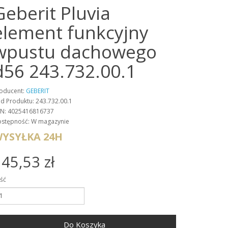
Geberit Pluvia
element funkcyjny
wpustu dachowego
d56 243.732.00.1
oducent:
GEBERIT
d Produktu: 243.732.00.1
N: 4025416816737
stępność: W magazynie
YSYŁKA 24H
45,53 zł
ość
Do Koszyka