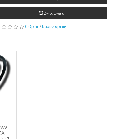
Zwrot towaru
0 Opinii
/
Napisz opinię
TAW
ZA
00.1