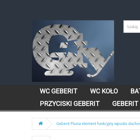
WC GEBERIT
WC KOŁO
BA
PRZYCISKI GEBERIT
GEBERIT
Geberit Pluvia element funkcyjny wpustu dach