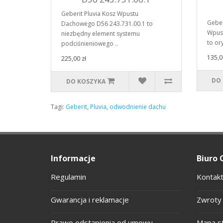
Geberit Pluvia Kosz Wpustu
Geber
Dachowego D56 243.731.00.1 to
Wpus
niezbędny element systemu
to or
podciśnieniowego ..
135,0
225,00 zł
DO
DO KOSZYKA
Tagi:
Geberit
,
Pluvia
,
odwodnienie dachu
Informacje
Biuro 
Regulamin
Kontakt
Gwarancja i reklamacje
Zwroty 
Prawo odstąpienia od umowy
Mapa s