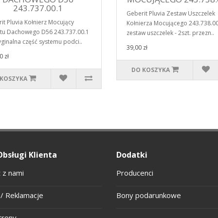
243.737.00.1
Geberit Pluvia Zestaw Uszczelek
it Pluvia Kołnierz Mocujący
Kołnierza Mocującego 243.738.00
tu Dachowego D56 243.737.00.1
zestaw uszczelek - 2szt. przezn..
yginalna część systemu podci..
39,00 zł
0 zł
DO KOSZYKA
 KOSZYKA
Obsługi Klienta
Dodatki
 z nami
Producenci
/ Reklamacje
Bony podarunkowe
trony