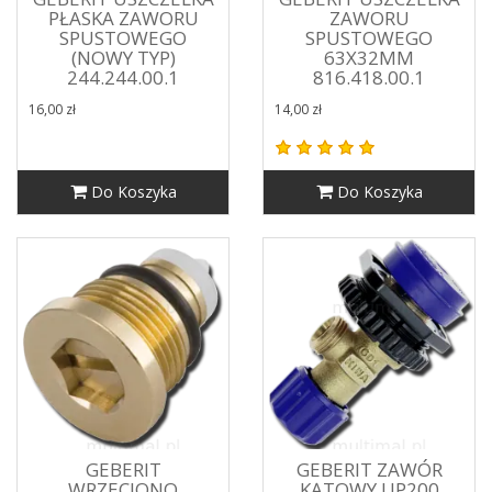
PŁASKA ZAWORU
ZAWORU
SPUSTOWEGO
SPUSTOWEGO
(NOWY TYP)
63X32MM
244.244.00.1
816.418.00.1
16,00 zł
14,00 zł
Do Koszyka
Do Koszyka
GEBERIT
GEBERIT ZAWÓR
WRZECIONO
KĄTOWY UP200