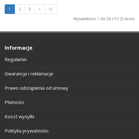
1
2
3
>
>|
Wyświetlono: 1 do 20 z 57 (3 stron)
Informacje
Regulamin
Gwarancja i reklamacje
Prawo odstąpienia od umowy
Płatności
Koszt wysyłki
Polityka prywatności