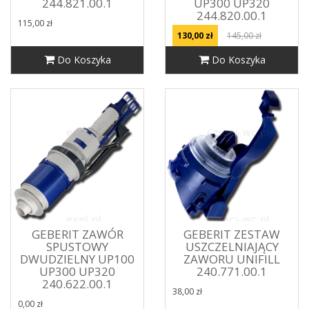
244.821.00.1
UP300 UP320
244.820.00.1
115,00 zł
130,00 zł
145,00 zł
Do Koszyka
Do Koszyka
GEBERIT ZAWÓR
GEBERIT ZESTAW
SPUSTOWY
USZCZELNIAJĄCY
DWUDZIELNY UP100
ZAWORU UNIFILL
UP300 UP320
240.771.00.1
240.622.00.1
38,00 zł
0,00 zł