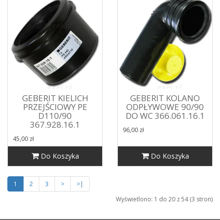
GEBERIT KIELICH
GEBERIT KOLANO
PRZEJŚCIOWY PE
ODPŁYWOWE 90/90
D110/90
DO WC 366.061.16.1
367.928.16.1
96,00 zł
45,00 zł
Do Koszyka
Do Koszyka
1
2
3
>
>|
Wyświetlono: 1 do 20 z 54 (3 stron)