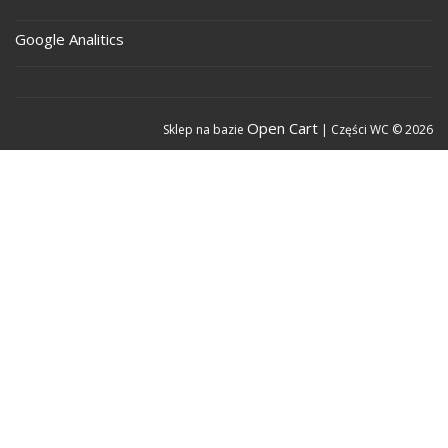
Google Analitics
Open Cart
Sklep na bazie
| Części WC © 2026