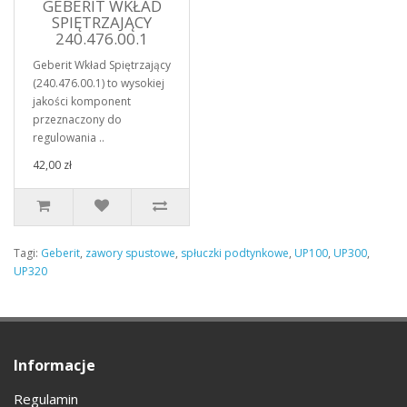
GEBERIT WKŁAD
SPIĘTRZAJĄCY
240.476.00.1
Geberit Wkład Spiętrzający
(240.476.00.1) to wysokiej
jakości komponent
przeznaczony do
regulowania ..
42,00 zł
Tagi:
Geberit
,
zawory spustowe
,
spłuczki podtynkowe
,
UP100
,
UP300
,
UP320
Informacje
Regulamin