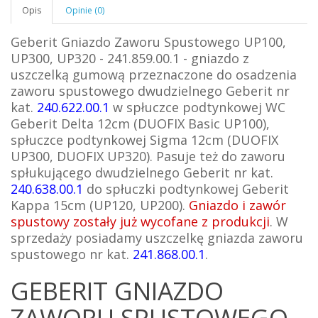
Opis
Opinie (0)
Geberit Gniazdo Zaworu Spustowego UP100,
UP300, UP320 - 241.859.00.1 - gniazdo z
uszczelką gumową przeznaczone do osadzenia
zaworu spustowego dwudzielnego Geberit nr
kat.
240.622.00.1
w spłuczce podtynkowej WC
Geberit Delta 12cm (DUOFIX Basic UP100),
spłuczce podtynkowej Sigma 12cm (DUOFIX
UP300, DUOFIX UP320). Pasuje też do zaworu
spłukującego dwudzielnego Geberit nr kat.
240.638.00.1
do spłuczki podtynkowej Geberit
Kappa 15cm (UP120, UP200).
Gniazdo i zawór
spustowy zostały już wycofane z produkcji
. W
sprzedaży posiadamy uszczelkę gniazda zaworu
spustowego nr kat.
241.868.00.1
.
GEBERIT GNIAZDO
ZAWORU SPUSTOWEGO