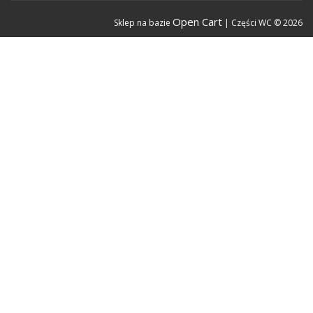
Open Cart
Sklep na bazie
| Części WC © 2026