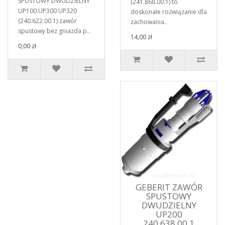
SPUSTOWY DWUDZIELNY
(241.868.00.1) to
UP100 UP300 UP320
doskonałe rozwiązanie dla
(240.622.00.1) zawór
zachowania..
spustowy bez gniazda p..
14,00 zł
0,00 zł
GEBERIT ZAWÓR
SPUSTOWY
DWUDZIELNY
UP200
240.638.00.1