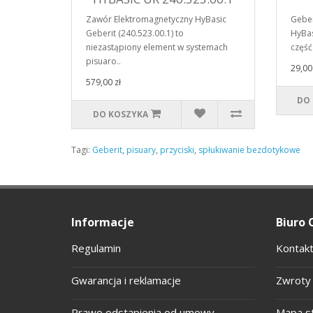
Zawór Elektromagnetyczny HyBasic
Geber
Geberit (240.523.00.1) to
HyBas
niezastąpiony element w systemach
część
pisuaro..
29,00 
579,00 zł
DO
DO KOSZYKA
Tagi:
Geberit
,
pisuary
,
przyciski
,
spłukiwanie bezdotykowe
Informacje
Biuro 
Regulamin
Kontakt
Gwarancja i reklamacje
Zwroty 
Prawo odstąpienia od umowy
Mapa s