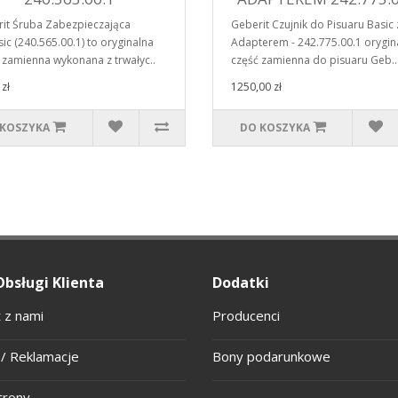
it Śruba Zabezpieczająca
Geberit Czujnik do Pisuaru Basic 
ic (240.565.00.1) to oryginalna
Adapterem - 242.775.00.1 orygin
 zamienna wykonana z trwałyc..
część zamienna do pisuaru Geb..
zł
1250,00 zł
 KOSZYKA
DO KOSZYKA
Obsługi Klienta
Dodatki
 z nami
Producenci
/ Reklamacje
Bony podarunkowe
trony