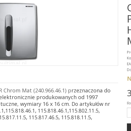
Pr
Ko
EA
Do
N
R Chrom Mat (240.966.46.1) p
rzeznaczona do
3
elektronicznie produkowanych od 1997
tuczne, wymiary 16 x 16 cm.
Do artykułów nr
Il
.1,115.818.46.1, 115.818.46.1,115.802.11.5,
15.817.11.5, 115.817.46.5, 115.818.11.5,