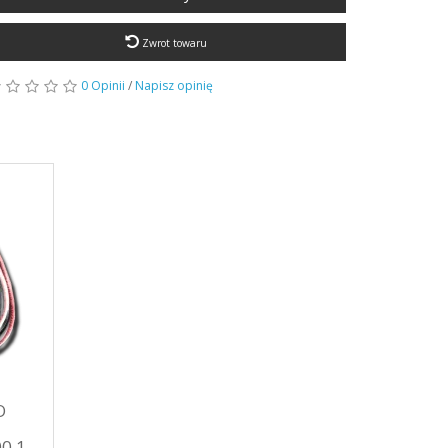
Zwrot towaru
0 Opinii
/
Napisz opinię
O
0.1