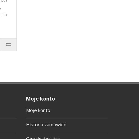
z
alna
Moje konto
Moje konto
Historia zamówień
Google Analitics