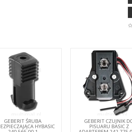
GEBERIT ŚRUBA
GEBERIT CZUJNIK D
EZPIECZAJĄCA HYBASIC
PISUARU BASIC Z
240.565.00.1
ADAPTEREM 242.775.0