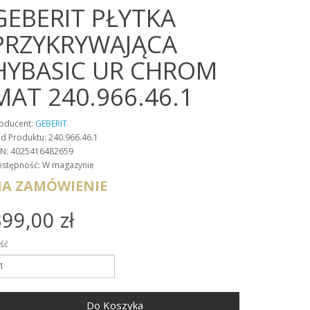
GEBERIT PŁYTKA
PRZYKRYWAJĄCA
HYBASIC UR CHROM
MAT 240.966.46.1
oducent:
GEBERIT
d Produktu: 240.966.46.1
N: 4025416482659
stępność: W magazynie
A ZAMÓWIENIE
99,00 zł
ość
Do Koszyka