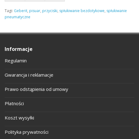
Tagi:
Geberit
,
pisuar
,
przyciski
,
spłukiwanie bezdotykowe
,
spłukiwanie
pneumatyczne
Informacje
Regulamin
Gwarancja i reklamacje
Prawo odstąpienia od umowy
Płatności
Koszt wysyłki
Polityka prywatności