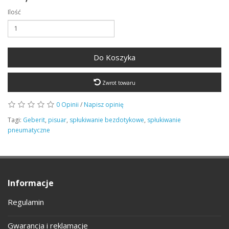
Ilość
Do Koszyka
Zwrot towaru
0 Opinii
/
Napisz opinię
Tagi:
Geberit
,
pisuar
,
spłukiwanie bezdotykowe
,
spłukiwanie
pneumatyczne
Informacje
Regulamin
Gwarancja i reklamacje