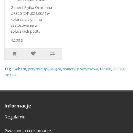
Geberit Płytka Ochronna
UP320 (241.824.00.1) w
kolorze białym ma
zastosowanie w
spłuczkach podt..
42,00 zł
Tagi:
Geberit
,
przyciski spłukujące
,
spłuczki podtynkowe
,
UP300
,
UP320
,
UP720
Informacje
Regulamin
Gwarancja i reklamacje