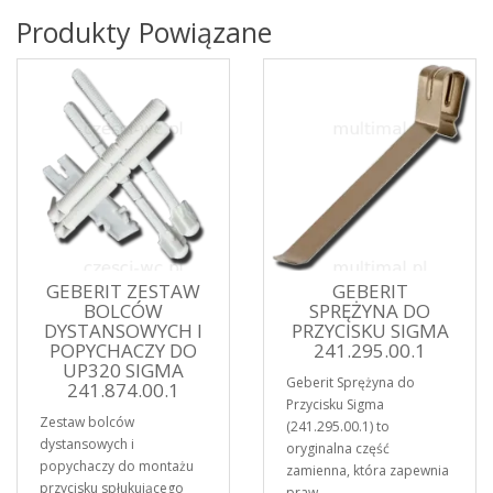
Produkty Powiązane
GEBERIT ZESTAW
GEBERIT
BOLCÓW
SPRĘŻYNA DO
DYSTANSOWYCH I
PRZYCISKU SIGMA
POPYCHACZY DO
241.295.00.1
UP320 SIGMA
Geberit Sprężyna do
241.874.00.1
Przycisku Sigma
Zestaw bolców
(241.295.00.1) to
dystansowych i
oryginalna część
popychaczy do montażu
zamienna, która zapewnia
przycisku spłukującego
praw..