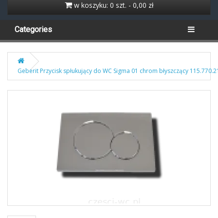
w koszyku: 0 szt. - 0,00 zł
Categories
Geberit Przycisk spłukujący do WC Sigma 01 chrom błyszczący 115.770.2