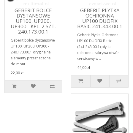
GEBERIT BOLCE
GEBERIT PŁYTKA
DYSTANSOWE
OCHRONNA
UP100, UP200,
UP100 DUOFIX
UP300 - KPL. 2 SZT.
BASIC 241.343.00.1
240.173.00.1
Geberit Płytka Ochronna
Geberit bolce dystansowe
UP100 DUOFIX Basic
UP100, UP200, UP300 -
(241.343.00.1) płytka
240.173.00.1 oryginalne
ochronna zakrywa otwór
elementy przeznaczone
serwisowy w ..
do mont..
44,00 zł
22,00 zł