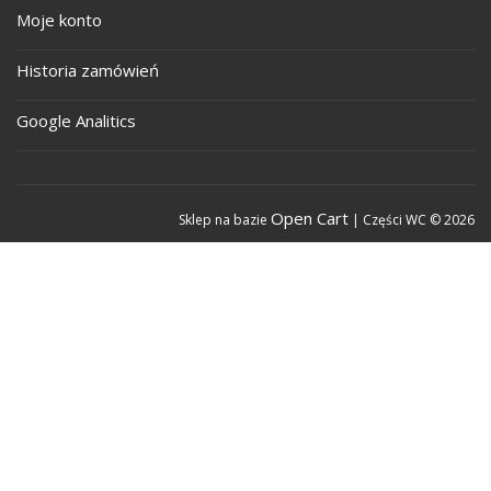
Moje konto
Historia zamówień
Google Analitics
Open Cart
Sklep na bazie
| Części WC © 2026