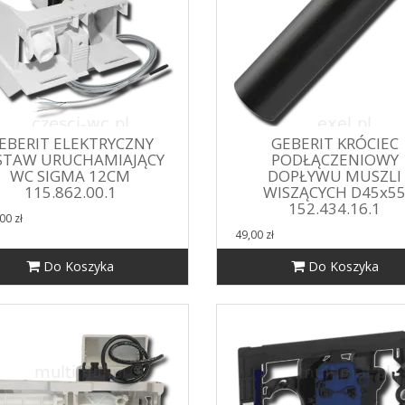
EBERIT ELEKTRYCZNY
GEBERIT KRÓCIEC
STAW URUCHAMIAJĄCY
PODŁĄCZENIOWY
WC SIGMA 12CM
DOPŁYWU MUSZLI
115.862.00.1
WISZĄCYCH D45x5
152.434.16.1
00 zł
49,00 zł
Do Koszyka
Do Koszyka