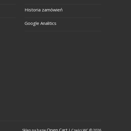
Historia zamówień
Google Analitics
Open Cart
Sklep na bazie
| Części WC © 2026