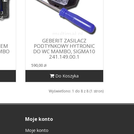
GEBERIT ZASILACZ
TEM
PODTYNKOWY HYTRONIC
MBO
DO WC MAMBO, SIGMA10
241.149.00.1
590,00 zł
Do Koszyka
Wyświetlono: 1 do 8 z 8 (1 stron)
Moje konto
Moje konto