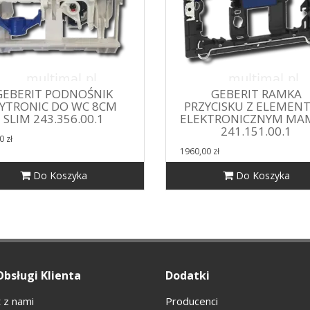
GEBERIT PODNOŚNIK
GEBERIT RAMKA
YTRONIC DO WC 8CM
PRZYCISKU Z ELEMEN
SLIM 243.356.00.1
ELEKTRONICZNYM MA
241.151.00.1
0 zł
1960,00 zł
Do Koszyka
Do Koszyka
Obsługi Klienta
Dodatki
 z nami
Producenci