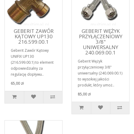
GEBERIT ZAWÓR
GEBERIT WĘŻYK
KĄTOWY UP130
PRZYŁĄCZENIOWY
216.599.00.1
3/8"
UNIWERSALNY
Geberit Zawór Kątowy
240.069.00.1
UNIFIX UP130
Geberit Wężyk
(216.599.00.1) to element
przyłączeniowy 3/8"
odpowiedzialny za
uniwersalny (240.069.00.1)
regulację dopływu..
to wysokiej jakości
65,00 zł
produkt, który umoż..
85,00 zł