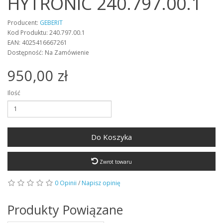
HYTRONIC 240.797.00.1
Producent:
GEBERIT
Kod Produktu: 240.797.00.1
EAN: 4025416667261
Dostępność: Na Zamówienie
950,00 zł
Ilość
Do Koszyka
Zwrot towaru
0 Opinii
/
Napisz opinię
Produkty Powiązane