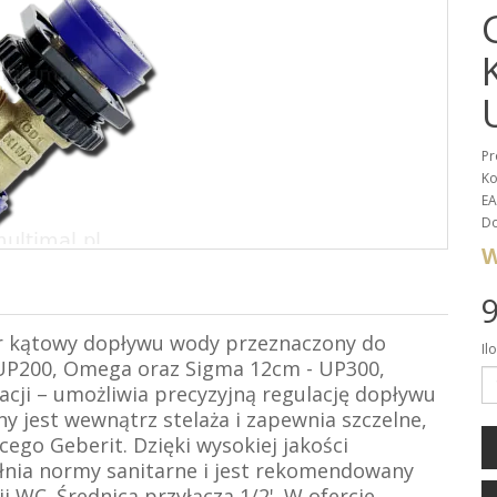
Pr
Ko
EA
Do
W
9
wór kątowy dopływu wody przeznaczony do
Il
 UP200, Omega oraz Sigma 12cm - UP300,
acji – umożliwia precyzyjną regulację dopływu
 jest wewnątrz stelaża i zapewnia szczelne,
ącego Geberit.
Dzięki wysokiej jakości
ełnia normy sanitarne i jest rekomendowany
i WC. Średnica przyłącza 1/2'. W ofercie