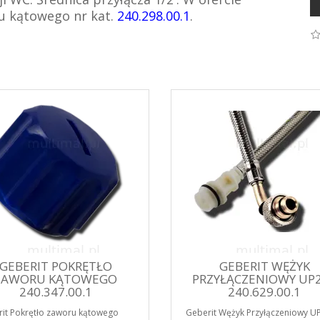
u kątowego nr kat.
240.298.00.1
.
GEBERIT POKRĘTŁO
GEBERIT WĘŻYK
ZAWORU KĄTOWEGO
PRZYŁĄCZENIOWY UP
240.347.00.1
240.629.00.1
it Pokrętło zaworu kątowego
Geberit Wężyk Przyłączeniowy U