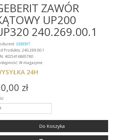
GEBERIT ZAWÓR
KĄTOWY UP200
UP320 240.269.00.1
oducent:
GEBERIT
d Produktu: 240.269.00.1
N: 4025416865780
stępność: W magazynie
YSYŁKA 24H
0,00 zł
ość
Do Koszyka