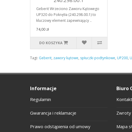
240.298.00.1
Geberit Wrzeciono Zaworu Kątowego
UP320 do Pokrętła (240.298.00.1) to
kluczowy element zapewniający ..
74,00 zł
DO KOSZYKA
Tagi:
Geberit
,
zawory kątowe
,
spłuczki podtynkowe
,
UP200
,
U
Informacje
Biuro 
Regulamin
Kontakt
Gwarancja i reklamacje
Zwroty 
Prawo odstąpienia od umowy
Mapa s