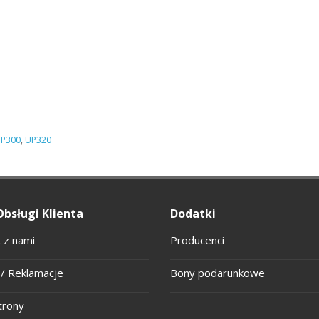
P300
,
UP320
Obsługi Klienta
Dodatki
 z nami
Producenci
/ Reklamacje
Bony podarunkowe
trony