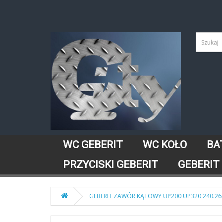
WC GEBERIT
WC KOŁO
BA
PRZYCISKI GEBERIT
GEBERIT
GEBERIT ZAWÓR KĄTOWY UP200 UP320 240.269