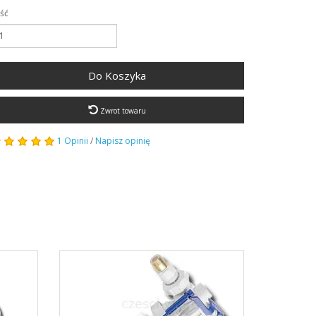
ość
Do Koszyka
Zwrot towaru
1 Opinii
/
Napisz opinię