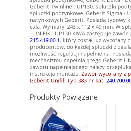
Geberit Twinline - UP130, spłuczki pod
spłuczki podtynkowej Geberit Sigma - U
natynkowych Geberit. Posiada typowy k
cala.
Wymiary: 243 x 112 x 49 mm. W sp
- UNIFIX - UP130 KIWA zastępuje zawór
215.419.00.1
, który został już wycofany 
producentów, do każdej spłuczki z zasi
możliwość regulacji napełnienia. Posia
mechanizmu napełniającego Geberit UN
zaworu napełniającego należy przepłukać
instrukcja montażu.
Zawór wycofany z pr
Geberit Unifill Typ 383 nr kat.
240.700.00
Produkty Powiązane