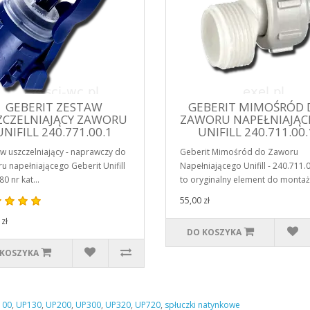
GEBERIT ZESTAW
GEBERIT MIMOŚRÓD 
ZCZELNIAJĄCY ZAWORU
ZAWORU NAPEŁNIAJĄ
UNIFILL 240.771.00.1
UNIFILL 240.711.00.
w uszczelniający - naprawczy do
Geberit Mimośród do Zaworu
u napełniającego Geberit Unifill
Napełniającego Unifill - 240.711.
0 nr kat...
to oryginalny element do montażu
55,00 zł
zł
DO KOSZYKA
 KOSZYKA
100
,
UP130
,
UP200
,
UP300
,
UP320
,
UP720
,
spłuczki natynkowe