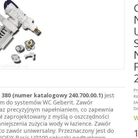
Pr
p 380 (numer katalogowy 240.700.00.1)
jest
Ko
ym do systemów WC Geberit. Zawór
EA
raz precyzyjnym napełnianiem, co zapewnia
Do
ł zaprojektowany z myślą o oszczędności
W
niejszenia zużycia wody w łazience. Zawór
to zawór uniwersalny. Przeznaczony jest do
1
DUOFIX Basic UP100,spłuczki podtynkowe