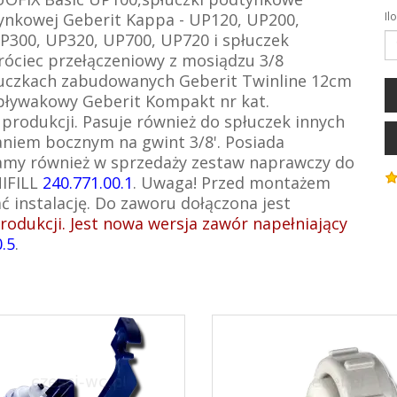
tynkowej Geberit Kappa - UP120, UP200,
Il
P300, UP320, UP700, UP720 i spłuczek
róciec przełączeniowy z mosiądzu 3/8
łuczkach zabudowanych Geberit Twinline 12cm
 pływakowy Geberit Kompakt nr kat.
z produkcji. Pasuje również do spłuczek innych
laniem bocznym na gwint 3/8'. Posiada
damy również w sprzedaży zestaw naprawczy do
IFILL
240.771.00.1
. Uwaga! Przed montażem
 instalację. Do zaworu dołączona jest
odukcji. Jest nowa wersja zawór napełniający
.5
.