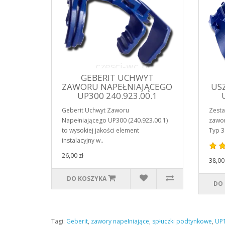
GEBERIT UCHWYT
ZAWORU NAPEŁNIAJĄCEGO
US
UP300 240.923.00.1
Geberit Uchwyt Zaworu
Zesta
Napełniającego UP300 (240.923.00.1)
zawor
to wysokiej jakości element
Typ 38
instalacyjny w..
26,00 zł
38,00 
DO KOSZYKA
DO
Tagi:
Geberit
,
zawory napełniające
,
spłuczki podtynkowe
,
UP