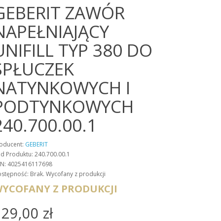
GEBERIT ZAWÓR
NAPEŁNIAJĄCY
UNIFILL TYP 380 DO
SPŁUCZEK
NATYNKOWYCH I
PODTYNKOWYCH
240.700.00.1
oducent:
GEBERIT
d Produktu: 240.700.00.1
N: 4025416117698
stępność: Brak. Wycofany z produkcji
YCOFANY Z PRODUKCJI
29,00 zł