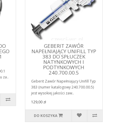
DO
GEBERIT ZAWÓR
CEGO
NAPEŁNIAJĄCY UNIFILL TYP
1
383 DO SPŁUCZEK
NATYNKOWYCH I
PODTYNKOWYCH
00.1
240.700.00.5
 za..
Geberit Zawór Napełniający Unifill Typ
383 (numer katalogowy 240.700.00.5)
jest wysokiej jakości zaw..
129,00 zł
DO KOSZYKA