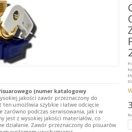
Pr
Ko
EA
Do
W
 Pisuarowego (numer katalogowy
sokiej jakości zawór przeznaczony do
3
ten umożliwia szybkie i łatwe odcięcie
ne zarówno podczas serwisowania, jak i w
Il
 jest z wysokiej jakości materiałów, co
ne działanie. Zawór przeznaczony do pisuarów
znym systemem uruchamiania.