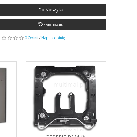
Do Koszyka
Zwrot towaru
0 Opinii
/
Napisz opinię