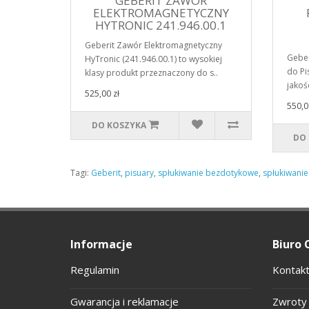
GEBERIT ZAWÓR
ELEKTROMAGNETYCZNY
HYTRONIC 241.946.00.1
Geberit Zawór Elektromagnetyczny
Geber
HyTronic (241.946.00.1) to wysokiej
do Pi
klasy produkt przeznaczony do s..
jakośc
525,00 zł
550,0
DO KOSZYKA
DO
Tagi:
Geberit
,
pisuary
,
spłukiwanie bezdotykowe
,
spłukiwani
Informacje
Biuro 
Regulamin
Kontakt
Gwarancja i reklamacje
Zwroty 