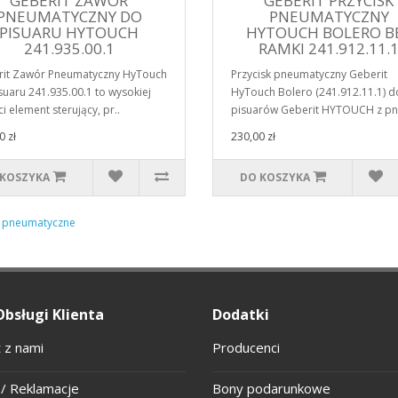
GEBERIT ZAWÓR
GEBERIT PRZYCISK
PNEUMATYCZNY DO
PNEUMATYCZNY
PISUARU HYTOUCH
HYTOUCH BOLERO B
241.935.00.1
RAMKI 241.912.11.
it Zawór Pneumatyczny HyTouch
Przycisk pneumatyczny Geberit
suaru 241.935.00.1 to wysokiej
HyTouch Bolero (241.912.11.1) d
i element sterujący, pr..
pisuarów Geberit HYTOUCH z pn
0 zł
230,00 zł
 KOSZYKA
DO KOSZYKA
e pneumatyczne
Obsługi Klienta
Dodatki
 z nami
Producenci
/ Reklamacje
Bony podarunkowe