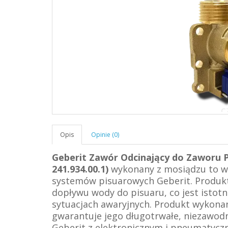
Opis
Opinie (0)
Geberit Zawór Odcinający do Zaworu
241.934.00.1)
wykonany z mosiądzu to wy
systemów pisuarowych Geberit. Produkt 
dopływu wody do pisuaru, co jest istot
sytuacjach awaryjnych. Produkt wykonany
gwarantuje jego długotrwałe, niezawod
Geberit z elektronicznym i pneumatyc