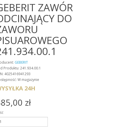
GEBERIT ZAWÓR
ODCINAJĄCY DO
ZAWORU
PISUAROWEGO
241.934.00.1
oducent:
GEBERIT
d Produktu: 241.934.00.1
N: 4025416941293
stępność: W magazynie
YSYŁKA 24H
85,00 zł
ość