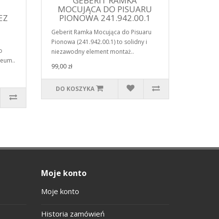
GEBERIT RAMKA
MOCUJĄCA DO PISUARU
EZ
PIONOWA 241.942.00.1
1
Geberit Ramka Mocująca do Pisuaru
Pionowa (241.942.00.1) to solidny i
o
niezawodny element montaż..
eum..
99,00 zł
DO KOSZYKA
Moje konto
Moje konto
Historia zamówień