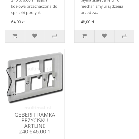
240.079.00.1 nasada
płytka skutecznie chroni
kozłowa przeznaczona do
mechanizmy urządzenia
spłuczki podtynk..
przed za..
64,00 zł
48,00 zł
GEBERIT RAMKA
PRZYCISKU
ARTLINE
240.646.00.1