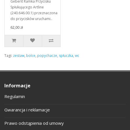
Geberit Ramka Przycisku
Spłukującego Artline
(240.646.00.1) przeznaczona
do przycisków uruchami..
62,00 zł
Tagi:
zestaw
,
bolce
,
popychacze
,
spłuczka
,
wc
Informacje
Regulamin
Gwarancja i reklamacje
Prawo odstąpienia od umowy