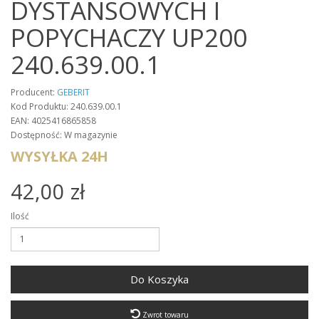
DYSTANSOWYCH I
POPYCHACZY UP200
240.639.00.1
Producent:
GEBERIT
Kod Produktu: 240.639.00.1
EAN: 4025416865858
Dostępność: W magazynie
WYSYŁKA 24H
42,00 zł
Ilość
Do Koszyka
Zwrot towaru