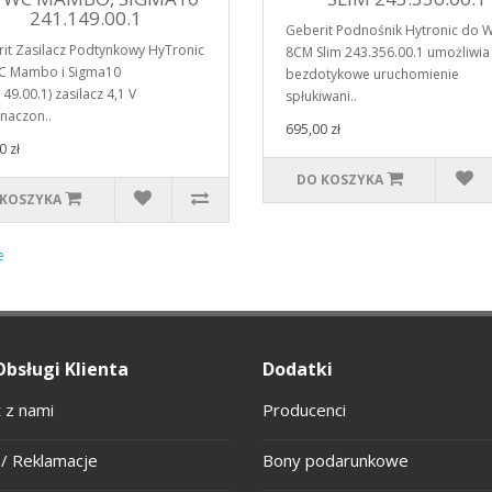
241.149.00.1
Geberit Podnośnik Hytronic do 
it Zasilacz Podtynkowy HyTronic
8CM Slim 243.356.00.1 umożliwia
C Mambo i Sigma10
bezdotykowe uruchomienie
49.00.1) zasilacz 4,1 V
spłukiwani..
naczon..
695,00 zł
0 zł
DO KOSZYKA
 KOSZYKA
e
Obsługi Klienta
Dodatki
 z nami
Producenci
/ Reklamacje
Bony podarunkowe