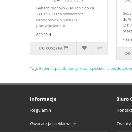
Geberit Podnośnik HyTronic do WC
Geber
241.150.00.1 to nowoczesne
do W
rozwiązanie do spłuczek
(241.1
podtynkowych, kt..
przez
699,00 zł
590,0
DO KOSZYKA
DO
Tagi:
Geberit
,
spłuczki podtynkowe
,
spłukiwanie bezdotykow
Informacje
Biuro 
Regulamin
Kontakt
Gwarancja i reklamacje
Zwroty 