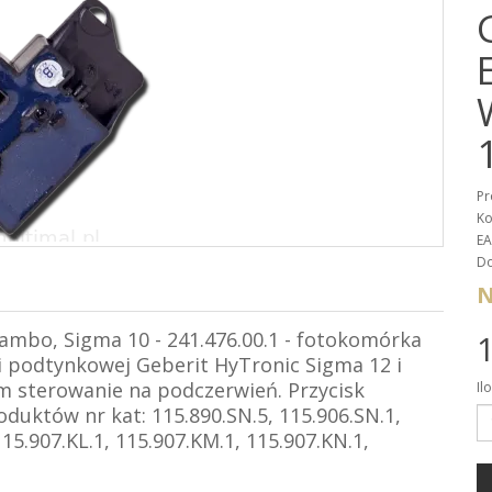
Pr
Ko
EA
Do
N
ambo, Sigma 10 - 241.476.00.1 - fotokomórka
1
i podtynkowej Geberit HyTronic Sigma 12 i
m sterowanie na podczerwień. Przycisk
Il
uktów nr kat: 115.890.SN.5, 115.906.SN.1,
115.907.KL.1, 115.907.KM.1, 115.907.KN.1,