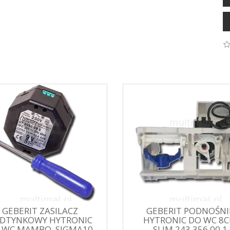
GEBERIT ZASILACZ
GEBERIT PODNOŚNI
DTYNKOWY HYTRONIC
HYTRONIC DO WC 8
 WC MAMBO, SIGMA10
SLIM 243.356.00.1