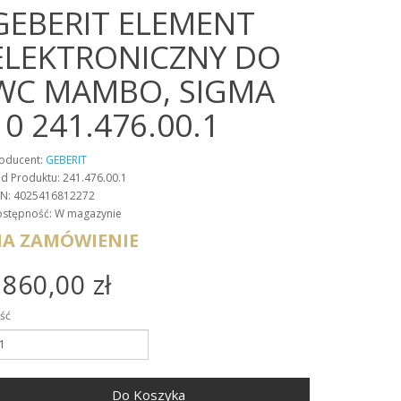
GEBERIT ELEMENT
ELEKTRONICZNY DO
WC MAMBO, SIGMA
10 241.476.00.1
oducent:
GEBERIT
d Produktu: 241.476.00.1
N: 4025416812272
stępność: W magazynie
A ZAMÓWIENIE
860,00 zł
ość
Do Koszyka