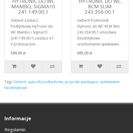
HYTRONIC DO WC
HYTRONIC DO WC
MAMBO, SIGMA10
8CM SLIM
241.149.00.1
243.356.00.1
Geberit Zasilacz
Geberit Podnośnik
Podtynkowy HyTronic do
Hytronic do WC 8CM Slim
WC Mambo i Sigma10
243.356.00.1 umożliwia
(241.149.00.1) zasilacz 4,1
bezdotykowe
V przeznaczon..
uruchomienie spłukiwani..
590,00 zł
695,00 zł
Tagi:
Geberit
,
spłuczki podtynkowe
,
przyciski spłukujące
,
spłukiwanie
bezdotykowe
Informacje
Regulamin