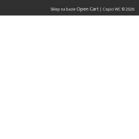
Open Cart
Sklep na bazie
| Części WC © 2026