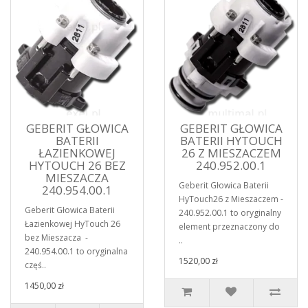
GEBERIT GŁOWICA
GEBERIT GŁOWICA
BATERII
BATERII HYTOUCH
ŁAZIENKOWEJ
26 Z MIESZACZEM
HYTOUCH 26 BEZ
240.952.00.1
MIESZACZA
Geberit Głowica Baterii
240.954.00.1
HyTouch26 z Mieszaczem -
Geberit Głowica Baterii
240.952.00.1 to oryginalny
Łazienkowej HyTouch 26
element przeznaczony do
bez Mieszacza -
..
240.954.00.1 to oryginalna
1520,00 zł
częś..
1450,00 zł