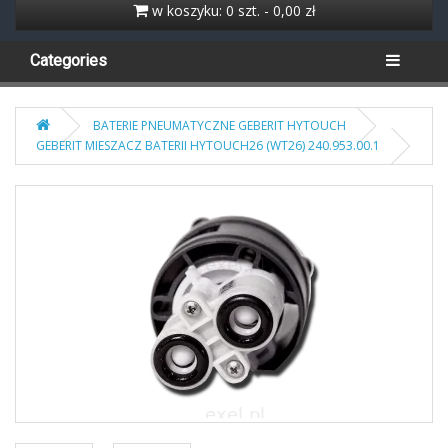
w koszyku: 0 szt. - 0,00 zł
Categories
BATERIE PNEUMATYCZNE GEBERIT HYTOUCH
GEBERIT MIESZACZ BATERII HYTOUCH26 (WT26) 240.953.00.1