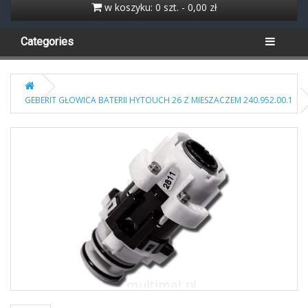
w koszyku: 0 szt. - 0,00 zł
Categories
GEBERIT GŁOWICA BATERII HYTOUCH 26 Z MIESZACZEM 240.952.00.1