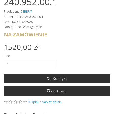
240.952.00.1
Producent:
GEBERIT
Kod Produktu: 240.952.00.1
EAN: 4025416429289
Dostępność: W magazynie
NA ZAMÓWIENIE
1520,00 zł
Ilość
Do Koszyka
Zwrot towaru
0 Opinii
/
Napisz opinię