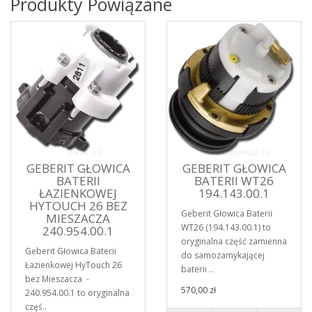
Produkty Powiązane
GEBERIT GŁOWICA
GEBERIT GŁOWICA
BATERII
BATERII WT26
ŁAZIENKOWEJ
194.143.00.1
HYTOUCH 26 BEZ
Geberit Głowica Baterii
MIESZACZA
WT26 (194.143.00.1) to
240.954.00.1
oryginalna część zamienna
Geberit Głowica Baterii
do samozamykającej
Łazienkowej HyTouch 26
baterii ..
bez Mieszacza -
570,00 zł
240.954.00.1 to oryginalna
częś..