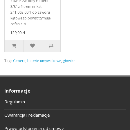
Zawór zwrotny Geberit
3/8" z filtrem nr kat.
241.063.00.1 do zaworu
kątowego powstrzymuje
cofanie si..
129,00 zł
Tagi:
Geberit
,
baterie umywalkowe
,
głowice
Informacje
Regulamin
Gwarancja i reklamacje
Prawo odstąpienia od umowy