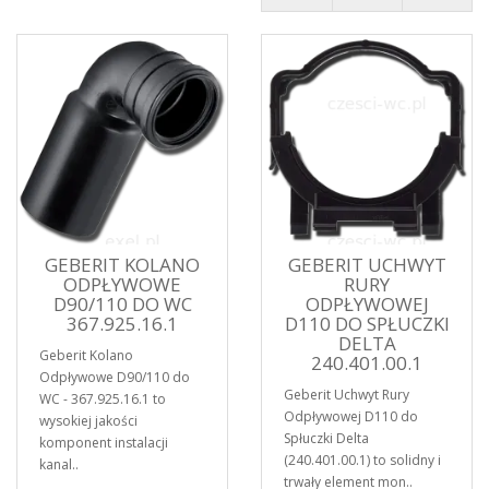
GEBERIT KOLANO
GEBERIT UCHWYT
ODPŁYWOWE
RURY
D90/110 DO WC
ODPŁYWOWEJ
367.925.16.1
D110 DO SPŁUCZKI
DELTA
Geberit Kolano
240.401.00.1
Odpływowe D90/110 do
Geberit Uchwyt Rury
WC - 367.925.16.1 to
Odpływowej D110 do
wysokiej jakości
Spłuczki Delta
komponent instalacji
(240.401.00.1) to solidny i
kanal..
trwały element mon..