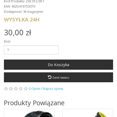
Kod Produktu: 242.012.00.1
EAN: 4025416753070
Dostępność: W magazynie
WYSYŁKA 24H
30,00 zł
Ilość
Do Koszyka
Zwrot towaru
0 Opinii
/
Napisz opinię
Produkty Powiązane