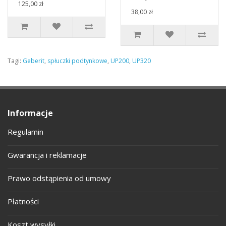
125,00 zł
38,00 zł
Tagi:
Geberit
,
spłuczki podtynkowe
,
UP200
,
UP320
Informacje
Regulamin
Gwarancja i reklamacje
Prawo odstąpienia od umowy
Płatności
Koszt wysyłki