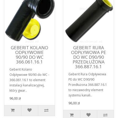
GEBERIT KOLANO
GEBERIT RURA
ODPŁYWOWE
ODPŁYWOWA PE
90/90 DO WC
DO WC D90/90
366.061.16.1
PRZEDŁUŻONA
366.887.16.1
Geberit Kolano
Geberit Rura Odpływowa
Odpływowe 90/90 do WC -
PE do WC D90/90
366.061.16.1 to element
Przedłużona 366.887.16.1
instalacji kanalizacyjnej,
to niezawodny element
który gwar..
systemu kanali..
96,00 zł
96,00 zł