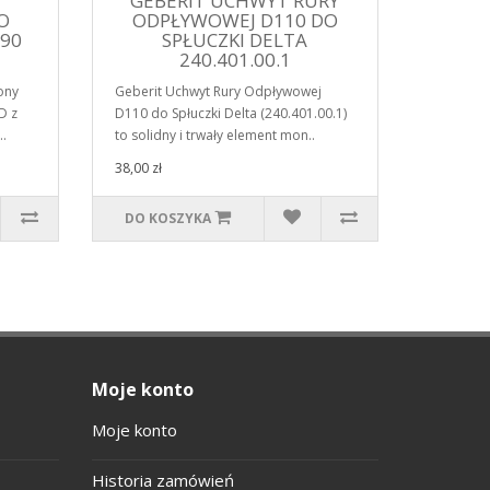
GEBERIT UCHWYT RURY
O
ODPŁYWOWEJ D110 DO
D90
SPŁUCZKI DELTA
1
240.401.00.1
ony
Geberit Uchwyt Rury Odpływowej
D z
D110 do Spłuczki Delta (240.401.00.1)
.
to solidny i trwały element mon..
38,00 zł
DO KOSZYKA
Moje konto
Moje konto
Historia zamówień