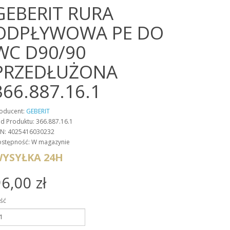
GEBERIT RURA
ODPŁYWOWA PE DO
WC D90/90
PRZEDŁUŻONA
366.887.16.1
oducent:
GEBERIT
d Produktu: 366.887.16.1
N: 4025416030232
stępność: W magazynie
YSYŁKA 24H
6,00 zł
ość