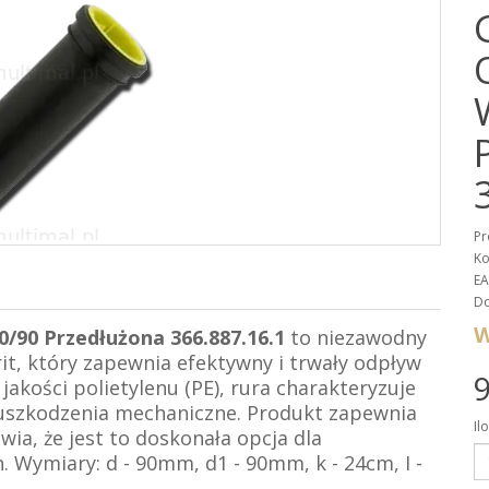
Pr
Ko
EA
Do
W
/90 Przedłużona 366.887.16.1
to niezawodny
t, który zapewnia efektywny i trwały odpływ
9
jakości polietylenu (PE), rura charakteryzuje
i uszkodzenia mechaniczne. Produkt zapewnia
Il
wia, że jest to doskonała opcja dla
. Wymiary: d - 90mm, d1 - 90mm, k - 24cm, I -
.