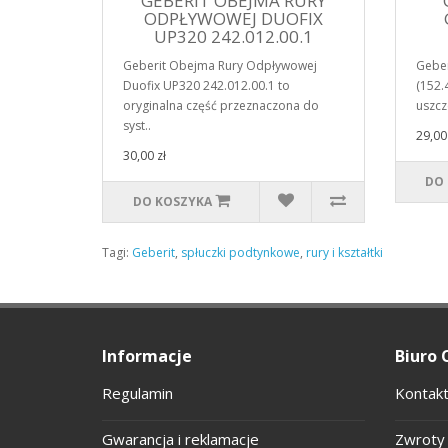
GEBERIT OBEJMA RURY
ODPŁYWOWEJ DUOFIX
UP320 242.012.00.1
Geberit Obejma Rury Odpływowej
Gebe
Duofix UP320 242.012.00.1 to
(152.
oryginalna część przeznaczona do
uszcz
syst..
29,00 
30,00 zł
DO
DO KOSZYKA
Tagi:
Geberit
,
spłuczki podtynkowe
,
rury i kształtki
Informacje
Biuro 
Regulamin
Kontakt
Gwarancja i reklamacje
Zwroty 