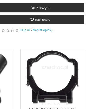
Do Koszyka
Zwrot towaru
0 Opinii
/
Napisz opinię