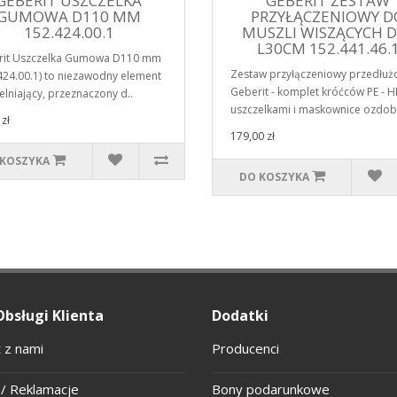
GEBERIT USZCZELKA
GEBERIT ZESTAW
GUMOWA D110 MM
PRZYŁĄCZENIOWY D
152.424.00.1
MUSZLI WISZĄCYCH 
L30CM 152.441.46.
rit Uszczelka Gumowa D110 mm
Zestaw przyłączeniowy przedłuż
424.00.1) to niezawodny element
Geberit - komplet króćców PE - H
elniający, przeznaczony d..
uszczelkami i maskownice ozdob.
zł
179,00 zł
 KOSZYKA
DO KOSZYKA
Obsługi Klienta
Dodatki
 z nami
Producenci
/ Reklamacje
Bony podarunkowe