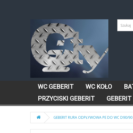
WC GEBERIT
WC KOŁO
BA
PRZYCISKI GEBERIT
GEBERIT
GEBERIT RURA ODPŁYWOWA PE DO WC D90/90 