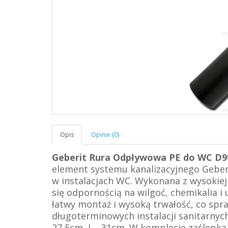
Opis
Opinie (0)
Geberit Rura Odpływowa PE do WC D90
element systemu kanalizacyjnego Geberi
w instalacjach WC. Wykonana z wysokiej 
się odpornością na wilgoć, chemikalia 
łatwy montaż i wysoką trwałość, co spra
długoterminowych instalacji sanitarnych
27,5cm, L - 31cm. W komplecie zaślepka