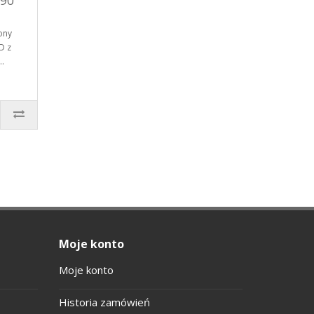
D90
1
ony
D z
.
Moje konto
Moje konto
Historia zamówień