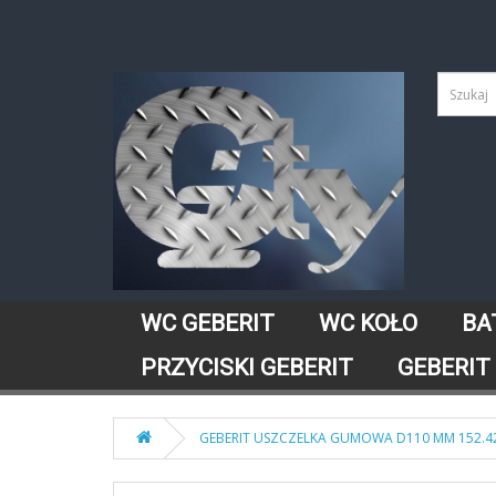
WC GEBERIT
WC KOŁO
BA
PRZYCISKI GEBERIT
GEBERIT
GEBERIT USZCZELKA GUMOWA D110 MM 152.42