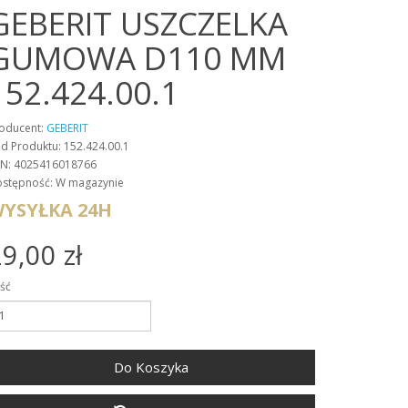
GEBERIT USZCZELKA
GUMOWA D110 MM
152.424.00.1
oducent:
GEBERIT
d Produktu: 152.424.00.1
N: 4025416018766
stępność: W magazynie
YSYŁKA 24H
9,00 zł
ość
Do Koszyka