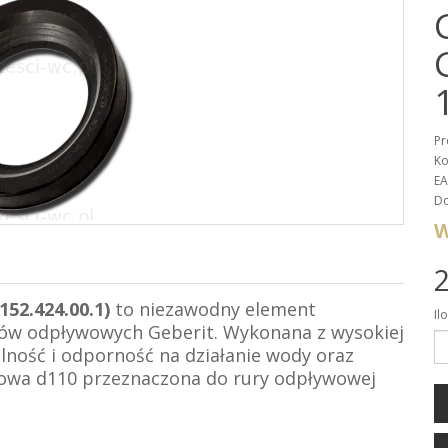
Pr
Ko
EA
Do
W
2
52.424.00.1)
to niezawodny element
Il
mów odpływowych Geberit. Wykonana z wysokiej
lność i odporność na działanie wody oraz
owa d110 przeznaczona do rury odpływowej