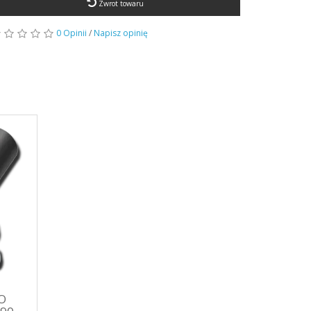
Zwrot towaru
0 Opinii
/
Napisz opinię
O