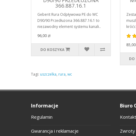
D90/90 PRZEDŁUŻONA
MU
366.887.16.1
Geberit Rura Odpływowa PE do WC
Zesta
D90/90 Przedłużona 366.887.16.1 to
muszl
niezawodny element systemu kanali..
króćc
96,00 zł
85,00 
DO KOSZYKA
DO
Tagi:
uszczelka
,
rura
,
wc
Informacje
Biuro 
Regulamin
Kontakt
Gwarancja i reklamacje
Zwroty 