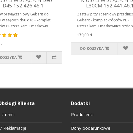
SZLI WISZĄCYCH D90
MUSZLI WISZĄCYCH 
D45 152.426.46.1
L30CM 152.441.46.
w przyłączeniowy Geberit do
Zestaw przyłączeniowy przedłuż
i wiszących d90 d45 - komplet
Geberit - komplet króćców PE - H
ów z uszczelkami i maskowni..
uszczelkami i maskownice ozdob.
179,00 zł
zł
DO KOSZYKA
 KOSZYKA
Obsługi Klienta
Dodatki
 z nami
Producenci
/ Reklamacje
Bony podarunkowe