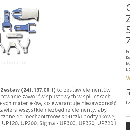
Pr
Ko
EA
Do
W
estaw (241.167.00.1)
to zestaw elementów
5
mocowanie zaworów spustowych w spłuczkach
wałych materiałów, co gwarantuje niezawodność
Il
zawiera wszystkie niezbędne elementy, aby
naczone do mechanizmów spłuczki podtynkowej
 - UP120, UP200, Sigma - UP300, UP320, UP720 i