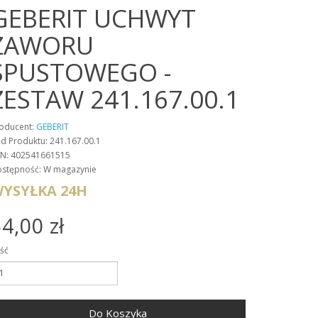
GEBERIT UCHWYT
ZAWORU
SPUSTOWEGO -
ZESTAW 241.167.00.1
oducent:
GEBERIT
d Produktu: 241.167.00.1
N: 402541661515
stępność: W magazynie
YSYŁKA 24H
4,00 zł
ość
Do Koszyka