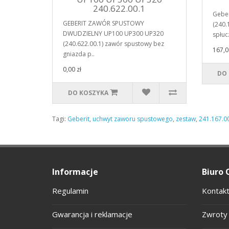
240.622.00.1
Geber
GEBERIT ZAWÓR SPUSTOWY
(240.
DWUDZIELNY UP100 UP300 UP320
spłuc
(240.622.00.1) zawór spustowy bez
167,0
gniazda p..
0,00 zł
DO
DO KOSZYKA
Tagi:
Geberit
,
uchwyt zaworu spustowego
,
zestaw
,
241.167.0
Informacje
Biuro 
Regulamin
Kontakt
Gwarancja i reklamacje
Zwroty 