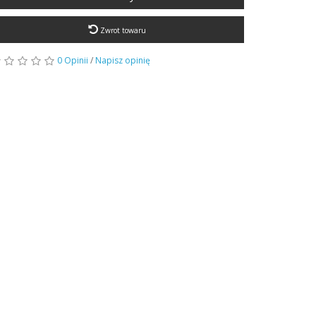
Zwrot towaru
0 Opinii
/
Napisz opinię