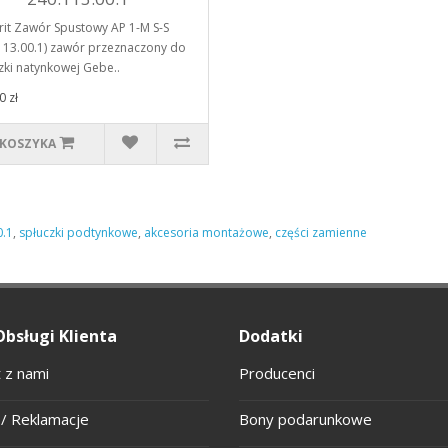
it Zawór Spustowy AP 1-M S-S
113.00.1) zawór przeznaczony do
zki natynkowej Gebe..
0 zł
 KOSZYKA
0.1
,
spłuczki podtynkowe
,
akcesoria montażowe
,
części zamienne
Obsługi Klienta
Dodatki
 z nami
Producenci
/ Reklamacje
Bony podarunkowe