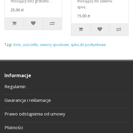
mocujący bez grzbietu ..
mocujący do zaworu
spus..
25,00 zł
15,00 zł
Tagi:
Koło
,
uszczelki
,
zawory spustowe
,
spłuczki podtynkowe
Informacje
Regulamin
Gwarancja i reklamacje
Prawo odstąpienia od umowy
Płatności