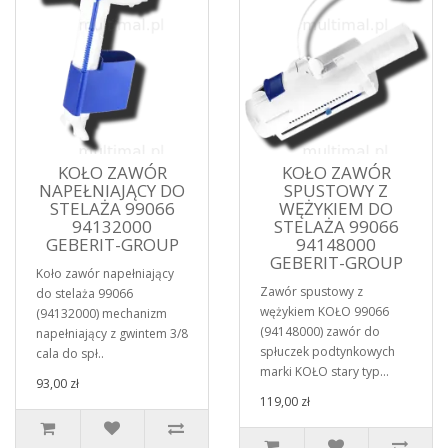
KOŁO ZAWÓR
KOŁO ZAWÓR
NAPEŁNIAJĄCY DO
SPUSTOWY Z
STELAŻA 99066
WĘŻYKIEM DO
94132000
STELAŻA 99066
GEBERIT-GROUP
94148000
GEBERIT-GROUP
Koło zawór napełniający
Zawór spustowy z
do stelaża 99066
wężykiem KOŁO 99066
(94132000) mechanizm
(94148000) zawór do
napełniający z gwintem 3/8
spłuczek podtynkowych
cala do spł..
marki KOŁO stary typ...
93,00 zł
119,00 zł