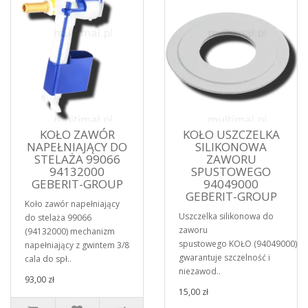
KOŁO ZAWÓR
KOŁO USZCZELKA
NAPEŁNIAJĄCY DO
SILIKONOWA
STELAŻA 99066
ZAWORU
94132000
SPUSTOWEGO
GEBERIT-GROUP
94049000
GEBERIT-GROUP
Koło zawór napełniający
Uszczelka silikonowa do
do stelaża 99066
zaworu
(94132000) mechanizm
spustowego KOŁO (94049000)
napełniający z gwintem 3/8
gwarantuje szczelność i
cala do spł..
niezawod..
93,00 zł
15,00 zł