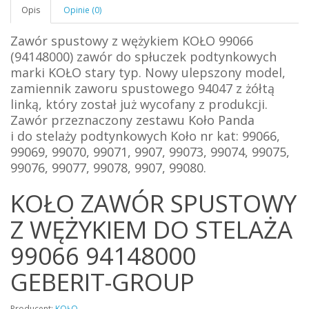
Opis
Opinie (0)
Zawór spustowy z wężykiem KOŁO 99066
(94148000) zawór do spłuczek podtynkowych
marki KOŁO stary typ. Nowy ulepszony model,
zamiennik zaworu spustowego 94047 z żółtą
linką, który został już wycofany z produkcji.
Zawór przeznaczony
zestawu Koło Panda
i
do
stelaży podtynkowych Koło nr kat: 99066,
99069, 99070, 99071, 9907, 99073, 99074, 99075,
99076, 99077, 99078, 9907, 99080.
KOŁO ZAWÓR SPUSTOWY
Z WĘŻYKIEM DO STELAŻA
99066 94148000
GEBERIT-GROUP
Producent:
KOŁO