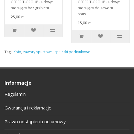
GEBERIT-GROUP - uchwyt
GEBERIT-GROUP - uchwyt
mocujący bez grzbietu ..
mocujący do zaworu
spus..
25,00 zł
15,00 zł
Tagi:
Koło
,
zawory spustowe
,
spłuczki podtynkowe
Informacje
Regulamin
Gwarancja i reklamacje
Prawo odstąpienia od umowy