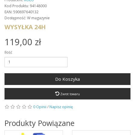
Kod Produktu: 94148000
EAN: 590697640132
Dostępność: W magazynie
WYSYŁKA 24H
119,00 zł
Ilość
Do Koszyka
Zwrot towaru
0 Opinii
/
Napisz opinię
Produkty Powiązane